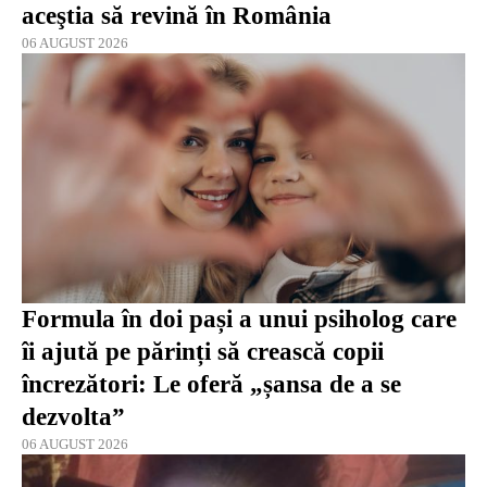
aceştia să revină în România
06 AUGUST 2026
Formula în doi pași a unui psiholog care
îi ajută pe părinți să crească copii
încrezători: Le oferă „șansa de a se
dezvolta”
06 AUGUST 2026