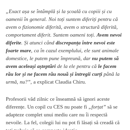
„Exact așa se întâmplă și la școală cu copiii și cu
oamenii în general. Noi toți suntem diferiți pentru că
avem o fizionomie diferită, avem o structură diferită,
comportament diferit. Suntem oameni toți.
Avem nevoi
diferite
. Și atunci când
discrepanța între nevoi este
foarte mare
, ca în cazul exemplului, ele sunt animale
domestice, le putem pune împreună, dar
nu putem să
avem aceleași așteptări
de la ele pentru că
le facem
rău lor și ne facem rău nouă și întregii curți
până la
urmă, nu?”
, a explicat Claudia Chiru.
Profesorii văd zilnic ce înseamnă să ignori aceste
diferențe. Un copil cu CES nu poate fi
„forțat”
să se
adapteze complet unui mediu care nu îi respectă
nevoile. La fel, colegii lui nu pot fi lăsați să creadă că