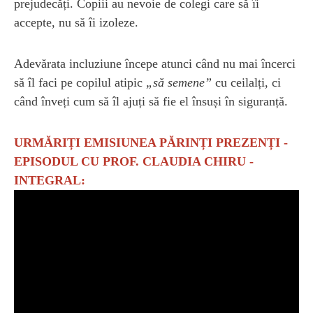
prejudecăți. Copiii au nevoie de colegi care să îi
accepte, nu să îi izoleze.
Adevărata incluziune începe atunci când nu mai încerci
să îl faci pe copilul atipic
„să semene”
cu ceilalți, ci
când înveți cum să îl ajuți să fie el însuși în siguranță.
URMĂRIȚI EMISIUNEA PĂRINȚI PREZENȚI -
EPISODUL CU PROF. CLAUDIA CHIRU -
INTEGRAL: