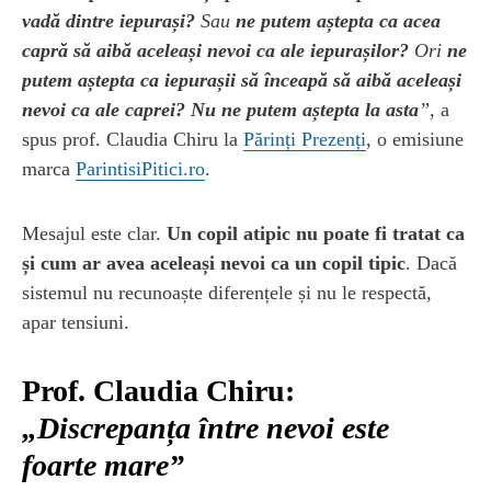
vadă dintre iepurași?
Sau
ne putem aștepta ca acea
capră să aibă aceleași nevoi ca ale iepurașilor?
Ori
ne
putem aștepta ca iepurașii să înceapă să aibă aceleași
nevoi ca ale caprei?
Nu ne putem aștepta la asta
”
, a
spus prof. Claudia Chiru la
Părinți Prezenți
, o emisiune
marca
ParintisiPitici.ro
.
Mesajul este clar.
Un copil atipic nu poate fi tratat ca
și cum ar avea aceleași nevoi ca un copil tipic
. Dacă
sistemul nu recunoaște diferențele și nu le respectă,
apar tensiuni.
Prof. Claudia Chiru:
„Discrepanța între nevoi este
foarte mare”