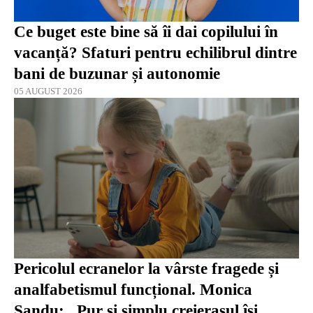
Ce buget este bine să îi dai copilului în
vacanță? Sfaturi pentru echilibrul dintre
bani de buzunar și autonomie
05 AUGUST 2026
Pericolul ecranelor la vârste fragede și
analfabetismul funcțional. Monica
Sandu: „Pur și simplu creierașul își