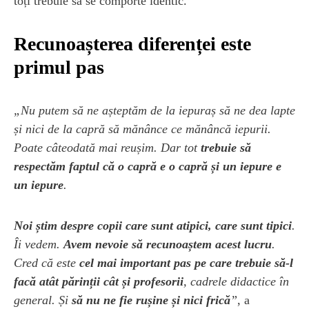
toți trebuie să se comporte identic.
Recunoașterea diferenței este
primul pas
„Nu putem să ne așteptăm de la iepuraș să ne dea lapte
și nici de la capră să mănânce ce mănâncă iepurii.
Poate câteodată mai reușim. Dar tot
trebuie să
respectăm faptul că o capră e o capră și un iepure e
un iepure
.
Noi știm despre copii care sunt atipici, care sunt tipici
.
Îi vedem.
Avem nevoie să recunoaștem acest lucru
.
Cred că este
cel mai important pas pe care trebuie să-l
facă atât părinții cât și profesorii
, cadrele didactice în
general. Și
să nu ne fie rușine și nici frică
”
, a