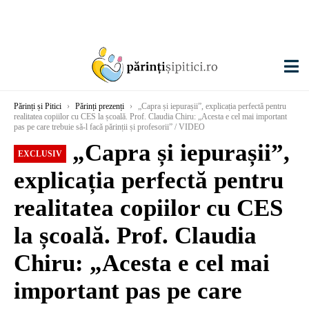
Părinți și Pitici
›
Părinți prezenți
›
„Capra și iepurașii”, explicația perfectă pentru
realitatea copiilor cu CES la școală. Prof. Claudia Chiru: „Acesta e cel mai important
pas pe care trebuie să-l facă părinții și profesorii” / VIDEO
„Capra și iepurașii”,
EXCLUSIV
explicația perfectă pentru
realitatea copiilor cu CES
la școală. Prof. Claudia
Chiru: „Acesta e cel mai
important pas pe care