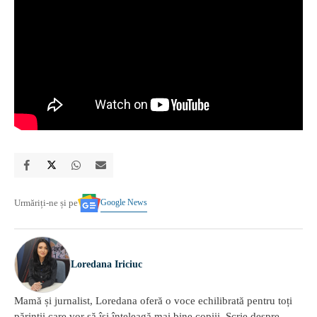
Google News
Urmăriți-ne și pe
Loredana Iriciuc
Mamă și jurnalist, Loredana oferă o voce echilibrată pentru toți
părinții care vor să își înțeleagă mai bine copiii. Scrie despre