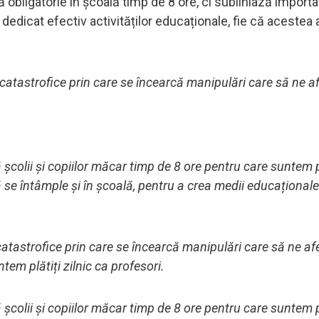
că obligatorie în școală timp de 8 ore, ci subliniază import
dedicat efectiv activităților educaționale, fie că acestea a
 catastrofice prin care se încearcă manipulări care să ne a
 școlii și copiilor măcar timp de 8 ore pentru care suntem p
să se întâmple și în școală, pentru a crea medii educaționale
catastrofice prin care se încearcă manipulări care să ne af
tem plătiți zilnic ca profesori.
 școlii și copiilor măcar timp de 8 ore pentru care suntem p