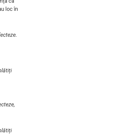
anța ca
u loc în
fecteze.
lătiți
ecteze,
lătiți