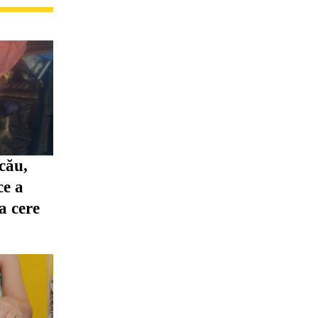
cău,
ce a
ia cere