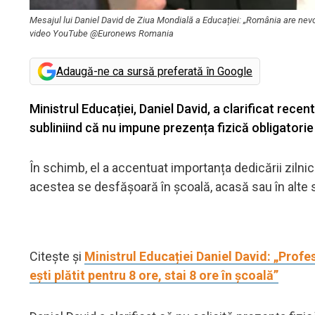
Mesajul lui Daniel David de Ziua Mondială a Educației: „România are nevo
video YouTube @Euronews Romania
Adaugă-ne ca sursă preferată în Google
Ministrul Educației, Daniel David, a clarificat recen
subliniind că nu impune prezența fizică obligatorie
În schimb, el a accentuat importanța dedicării zilnice
acestea se desfășoară în școală, acasă sau în alte 
Citește și
Ministrul Educației Daniel David: „Profes
ești plătit pentru 8 ore, stai 8 ore în școală”