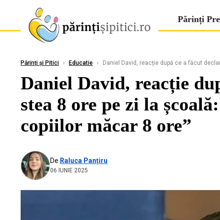
Părinți Pre
Părinți și Pitici
›
Educatie
›
Daniel David, reacție după ce a făcut declara
Daniel David, reacție dup
stea 8 ore pe zi la școală
copiilor măcar 8 ore”
De
Raluca Panțiru
06 IUNIE 2025