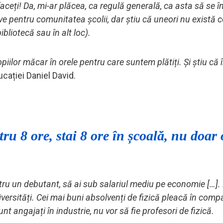
 o faceți! Da, mi-ar plăcea, ca regulă generală, ca asta să se 
e pentru comunitatea școlii, dar știu că uneori nu există c
bliotecă sau în alt loc).
opiilor măcar în orele pentru care suntem plătiți. Și știu c
cației Daniel David.
ru 8 ore, stai 8 ore în școală, nu doar 
entru un debutant, să ai sub salariul mediu pe economie […].
iversități. Cei mai buni absolvenți de fizică pleacă în compa
nt angajați în industrie, nu vor să fie profesori de fizică.