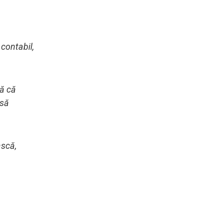
 contabil,
nă că
 să
ască,