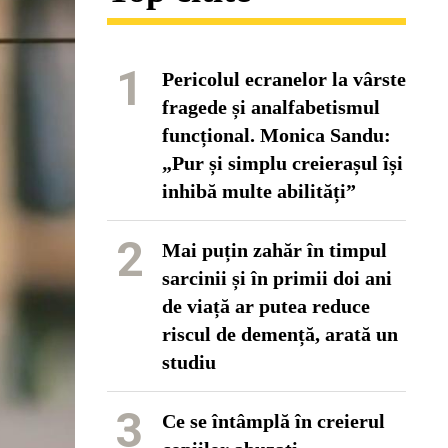
1
Pericolul ecranelor la vârste
fragede și analfabetismul
funcțional. Monica Sandu:
„Pur și simplu creierașul își
inhibă multe abilități”
2
Mai puțin zahăr în timpul
sarcinii și în primii doi ani
de viață ar putea reduce
riscul de demență, arată un
studiu
3
Ce se întâmplă în creierul