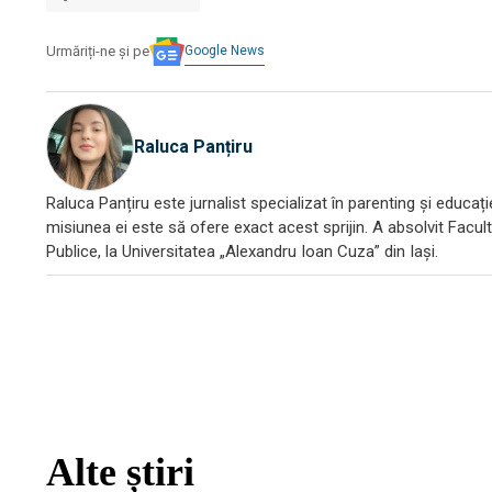
Google News
Urmăriți-ne și pe
Raluca Panțiru
Raluca Panțiru este jurnalist specializat în parenting și educați
misiunea ei este să ofere exact acest sprijin. A absolvit Facult
Publice, la Universitatea „Alexandru Ioan Cuza” din Iași.
Alte știri