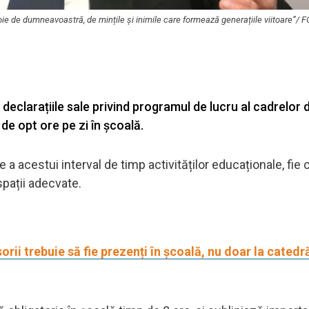
ie de dumneavoastră, de mințile și inimile care formează generațiile viitoare”/ 
t declarațiile sale privind programul de lucru al cadrelor 
 de opt ore pe zi în școală.
 a acestui interval de timp activităților educaționale, fie 
spații adecvate.
orii trebuie să fie prezenți în școală, nu doar la catedr