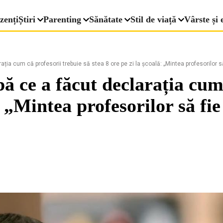
zenți
Știri
Parenting
Sănătate
Stil de viață
Vârste și 
ția cum că profesorii trebuie să stea 8 ore pe zi la școală: „Mintea profesorilor să
ă ce a făcut declarația cum 
: „Mintea profesorilor să fie 