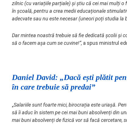
zilnic (cu variațiile parțiale) și știu că cei mai mulți
în școală, pentru a crea medii educaționale stimulativ
adecvate sau nu este necesar (uneori poți studia la bi
Dar mintea noastră trebuie să fie dedicată școlii și c
să o facem așa cum se cuvine!”,
a spus ministrul edu
Daniel David: „Dacă ești plătit pent
în care trebuie să predai”
„
Salariile sunt foarte mici, birocrația este uriașă. P
să îi aduc în sistem pe cei mai buni absolvenți din un
mai buni absolvenți de fizică vor să facă cercetare, su