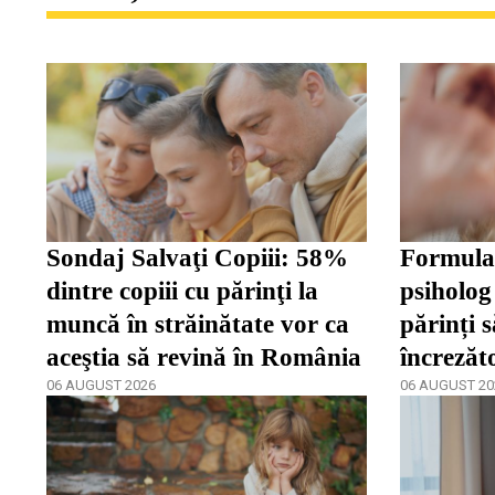
Sondaj Salvaţi Copiii: 58%
Formula 
dintre copiii cu părinţi la
psiholog 
muncă în străinătate vor ca
părinți s
aceştia să revină în România
încrezăt
06 AUGUST 2026
de a se 
06 AUGUST 20