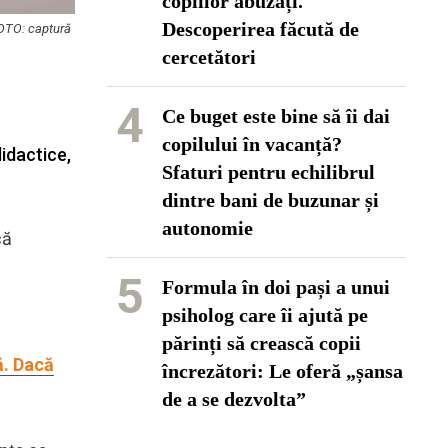
copiilor abuzați.
Descoperirea făcută de
FOTO: captură
cercetători
4
Ce buget este bine să îi dai
copilului în vacanță?
didactice,
Sfaturi pentru echilibrul
dintre bani de buzunar și
autonomie
că
5
Formula în doi pași a unui
psiholog care îi ajută pe
părinți să crească copii
ă. Dacă
încrezători: Le oferă „șansa
de a se dezvolta”