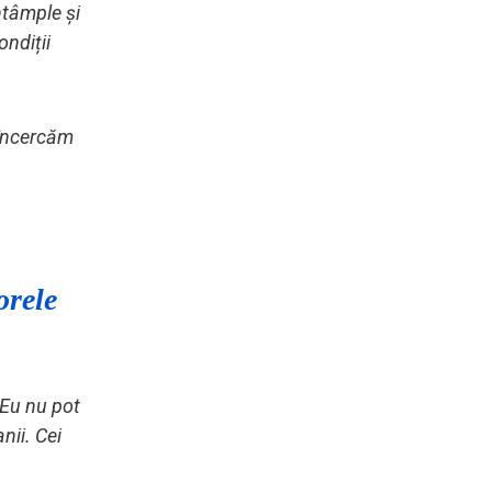
întâmple și
ondiții
ă încercăm
orele
 Eu nu pot
nii. Cei