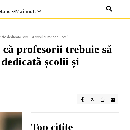
etape
Mai mult
 fie dedicată școlii și copiilor măcar 8 ore”
că profesorii trebuie să
dedicată școlii și
Top citite