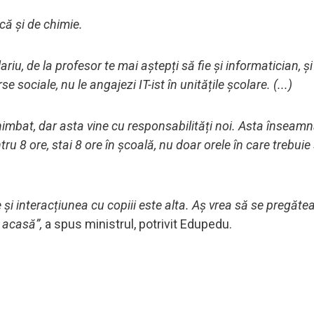
că și de chimie.
u, de la profesor te mai aștepți să fie și informatician, și
e sociale, nu le angajezi IT-ist în unitățile școlare. (...)
schimbat, dar asta vine cu responsabilități noi. Asta înseam
ru 8 ore, stai 8 ore în școală, nu doar orele în care trebuie
 și interacțiunea cu copiii este alta. Aș vrea să se pregăte
u acasă”,
a spus ministrul, potrivit Edupedu.