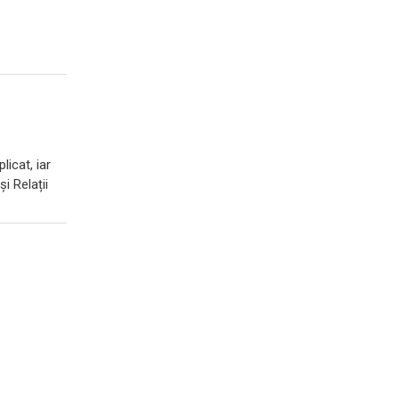
licat, iar
i Relații