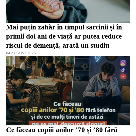
Mai puțin zahăr în timpul sarcinii și în
primii doi ani de viață ar putea reduce
riscul de demență, arată un studiu
04 AUGUST 2026
Ce făceau copiii anilor ’70 și ’80 fără