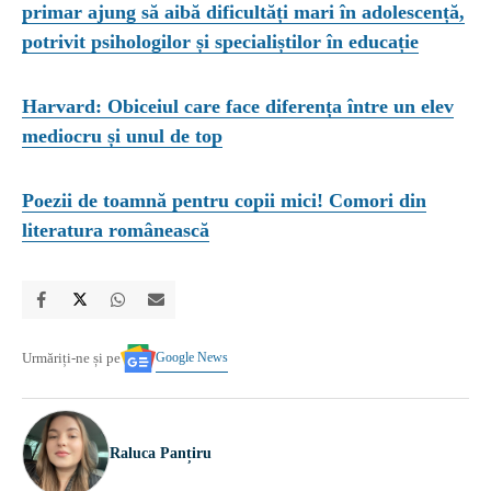
primar ajung să aibă dificultăți mari în adolescență,
potrivit psihologilor și specialiștilor în educație
Harvard: Obiceiul care face diferența între un elev
mediocru și unul de top
Poezii de toamnă pentru copii mici! Comori din
literatura românească
Google News
Urmăriți-ne și pe
Raluca Panțiru