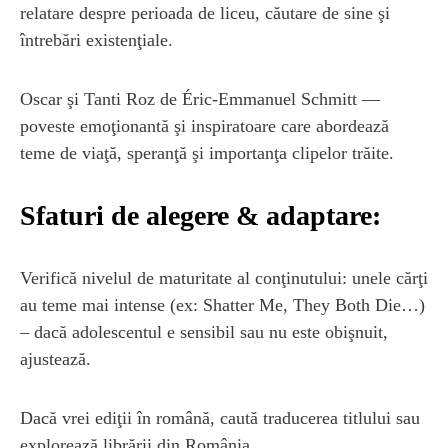
relatare despre perioada de liceu, căutare de sine şi
întrebări existenţiale.
Oscar şi Tanti Roz de Éric‑Emmanuel Schmitt —
poveste emoţionantă şi inspiratoare care abordează
teme de viaţă, speranţă şi importanţa clipelor trăite.
Sfaturi de alegere & adaptare:
Verifică nivelul de maturitate al conţinutului: unele cărţi
au teme mai intense (ex: Shatter Me, They Both Die…)
– dacă adolescentul e sensibil sau nu este obişnuit,
ajustează.
Dacă vrei ediţii în română, caută traducerea titlului sau
explorează librării din România.