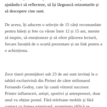
ajutându-i să reflecteze, să își lărgească orizonturile și
să descopere cine sunt.
De aceea, îți aducem o selecție de 15 cărți recomandate
pentru băieți și fete cu vârste între 12 și 15 ani, menite
să inspire, să emoționeze și să ofere plăcerea lecturii,
fiecare însoțită de o scurtă prezentare și un link pentru a
o achiziționa.
Zece tineri promițători sub 23 de ani sunt invitați la o
tabără exclusivistă din Pirinei de către milionarul
Fernando Godoy, care își caută viitorul succesor.
Printre influenceri, artiști, sportivi și antreprenori, doar
unul va obține postul. Fără telefoane mobile și fără
contact cu lumea exterioară, experiența idilică se