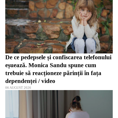
De ce pedepsele și confiscarea telefonului
eșuează. Monica Sandu spune cum
trebuie să reacționeze părinții în fața
dependenței / video
06 AUGUST 2026