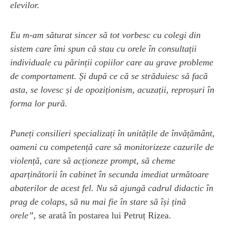
elevilor.
Eu m-am săturat sincer să tot vorbesc cu colegi din
sistem care îmi spun că stau cu orele în consultații
individuale cu părinții copiilor care au grave probleme
de comportament. Și după ce că se străduiesc să facă
asta, se lovesc și de opoziționism, acuzații, reproșuri în
forma lor pură.
Puneți consilieri specializați în unitățile de învățământ,
oameni cu competență care să monitorizeze cazurile de
violență, care să acționeze prompt, să cheme
aparținătorii în cabinet în secunda imediat următoare
abaterilor de acest fel. Nu să ajungă cadrul didactic în
prag de colaps, să nu mai fie în stare să își țină
orele”,
se arată în postarea lui Petruț Rizea.