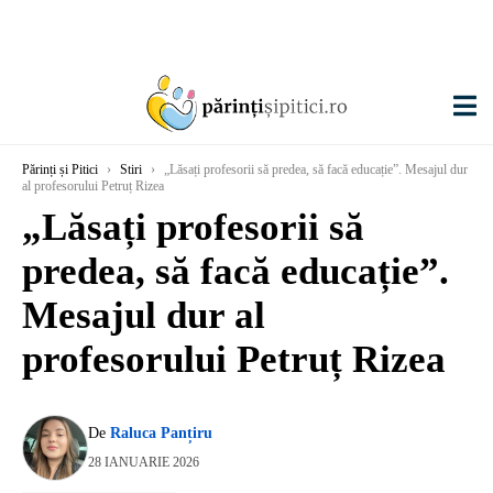
Părinți și Pitici
›
Stiri
›
„Lăsați profesorii să predea, să facă educație”. Mesajul dur
al profesorului Petruț Rizea
„Lăsați profesorii să
predea, să facă educație”.
Mesajul dur al
profesorului Petruț Rizea
De
Raluca Panțiru
28 IANUARIE 2026