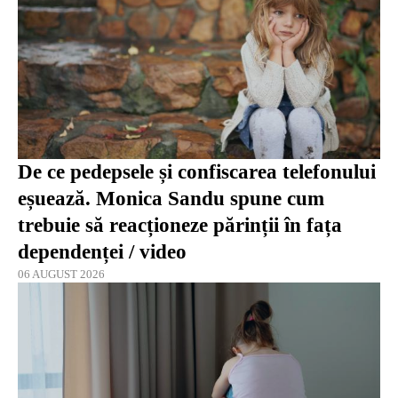
De ce pedepsele și confiscarea telefonului
eșuează. Monica Sandu spune cum
trebuie să reacționeze părinții în fața
dependenței / video
06 AUGUST 2026