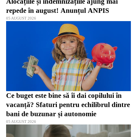
Alocațiile și indemnizațiile ajung mai
repede în august! Anunțul ANPIS
05 AUGUST 2026
Ce buget este bine să îi dai copilului în
vacanță? Sfaturi pentru echilibrul dintre
bani de buzunar și autonomie
05 AUGUST 2026