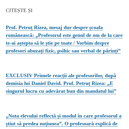
CITEȘTE ȘI
Prof. Petruț Rizea, mesaj dur despre școala
românească: „Profesorul este genul de om de la care
te-ai aștepta să le știe pe toate / Vorbim despre
profesori abuzați fizic, psihic sau verbal de părinți”
EXCLUSIV Primele reacții ale profesorilor, după
demisia lui Daniel David. Prof. Petruț Rizea: „E
singurul lucru cu adevărat bun din mandatul lui”
„Nota elevului reflectă și modul în care profesorul a
știut să predea noțiunea”. O profesoară explică de