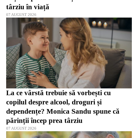
târziu în viață
07 AUGUST 2026
La ce vârstă trebuie să vorbești cu
copilul despre alcool, droguri și
dependențe? Monica Sandu spune că
părinții încep prea târziu
07 AUGUST 2026