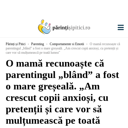
Părinți și Pitici
›
Parenting
›
Comportamente si Emotii
›
O mamă recunoaște că
parentingul „blând” a fost o mare greșeală. „Am crescut copii anxioși, cu pretenții și
care vor să mulțumească pe toată lumea”
O mamă recunoaște că
parentingul „blând” a fost
o mare greșeală. „Am
crescut copii anxioși, cu
pretenții și care vor să
mulțumească pe toată