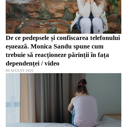
De ce pedepsele și confiscarea telefonului
eșuează. Monica Sandu spune cum
trebuie să reacționeze părinții în fața
dependenței / video
06 AUGUST 2026