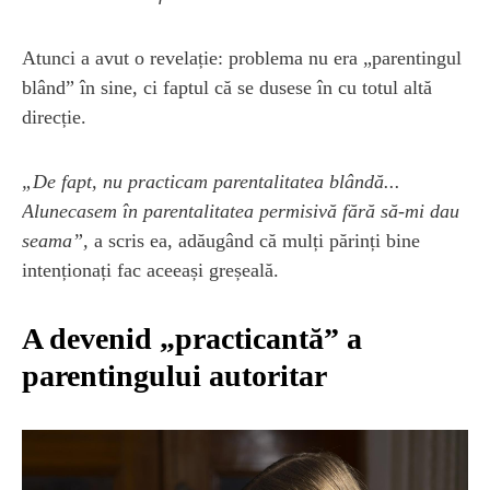
Atunci a avut o revelație: problema nu era „parentingul
blând” în sine, ci faptul că se dusese în cu totul altă
direcție.
„De fapt, nu practicam parentalitatea blândă...
Alunecasem în parentalitatea permisivă fără să-mi dau
seama”,
a scris ea, adăugând că mulți părinți bine
intenționați fac aceeași greșeală.
A devenid „practicantă” a
parentingului autoritar