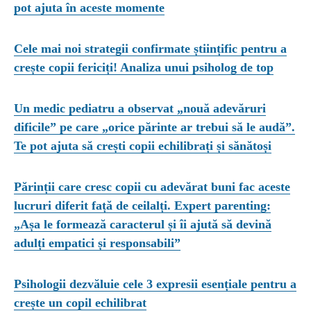
pot ajuta în aceste momente
Cele mai noi strategii confirmate științific pentru a
crește copii fericiți! Analiza unui psiholog de top
Un medic pediatru a observat „nouă adevăruri
dificile” pe care „orice părinte ar trebui să le audă”.
Te pot ajuta să crești copii echilibrați și sănătoși
Părinții care cresc copii cu adevărat buni fac aceste
lucruri diferit față de ceilalți. Expert parenting:
„Așa le formează caracterul și îi ajută să devină
adulți empatici și responsabili”
Psihologii dezvăluie cele 3 expresii esențiale pentru a
crește un copil echilibrat