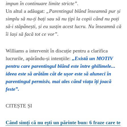
impun în continuare limite stricte”.
Un altul a adăugat:
„Parentingul blând înseamnă pur și
simplu să nu-ți bați sau să nu țipi la copii când nu poți
să-i stăpânești, și eu susțin acest lucru. Nu înseamnă că
îi lași să facă tot ce vor”.
Williams a intervenit în discuție pentru a clarifica
lucrurile, apărându-și intențiile:
„Există un MOTIV
pentru care parentingul blând este între ghilimele...
ideea este să arătăm cât de ușor este să aluneci în
parentingul permisiv, mai ales când viața îți joacă
feste”.
CITEȘTE ȘI
Când simți că nu eşti un părinte bun: 6 fraze care te