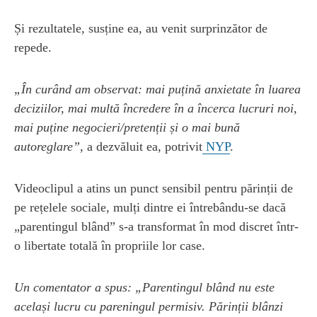
Și rezultatele, susține ea, au venit surprinzător de
repede.
„În curând am observat: mai puțină anxietate în luarea
deciziilor, mai multă încredere în a încerca lucruri noi,
mai puține negocieri/pretenții și o mai bună
autoreglare”,
a dezvăluit ea, potrivit
NYP
.
Videoclipul a atins un punct sensibil pentru părinții de
pe rețelele sociale, mulți dintre ei întrebându-se dacă
„parentingul blând” s-a transformat în mod discret într-
o libertate totală în propriile lor case.
Un comentator a spus: „Parentingul blând nu este
același lucru cu pareningul permisiv. Părinții blânzi