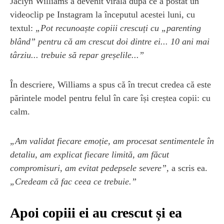
Jaclyn Williams a devenit virală după ce a postat un
videoclip pe Instagram la începutul acestei luni, cu
textul:
„Pot recunoaște copiii crescuți cu „parenting
blând” pentru că am crescut doi dintre ei... 10 ani mai
târziu... trebuie să repar greșelile...”
În descriere, Williams a spus că în trecut credea că este
părintele model pentru felul în care își creștea copii: cu
calm.
„Am validat fiecare emoție, am procesat sentimentele în
detaliu, am explicat fiecare limită, am făcut
compromisuri, am evitat pedepsele severe”,
a scris ea.
„Credeam că fac ceea ce trebuie.”
Apoi copiii ei au crescut și ea