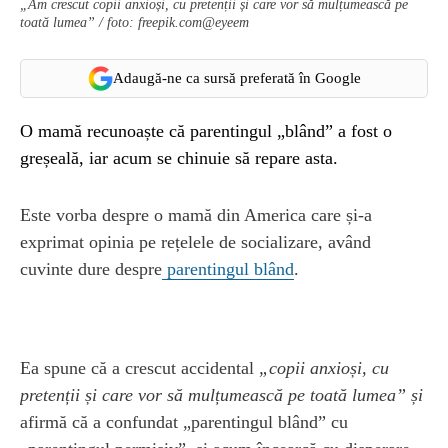
„Am crescut copii anxioși, cu pretenții și care vor să mulțumească pe
toată lumea” / foto: freepik.com@eyeem
Adaugă-ne ca sursă preferată în Google
O mamă recunoaște că parentingul „blând” a fost o
greșeală, iar acum se chinuie să repare asta.
Este vorba despre o mamă din America care și-a
exprimat opinia pe rețelele de socializare, având
cuvinte dure despre
parentingul blând
.
Ea spune că a crescut accidental
„copii anxioși, cu
pretenții și care vor să mulțumească pe toată lumea” și
afirmă că a confundat „parentingul blând” cu