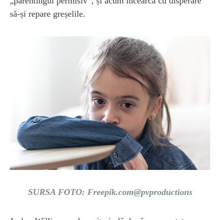
„parentingul permisiv”, și acum încearcă cu disperare
să-și repare greșelile.
SURSA FOTO: Freepik.com@pvproductions