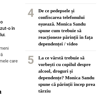
4
De ce pedepsele și
confiscarea telefonului
 o
eșuează. Monica Sandu
zut-o în
spune cum trebuie să
ui.
reacționeze părinții în fața
dependenței / video
ameni
vă
5
La ce vârstă trebuie să
amele care
vorbești cu copilul despre
alcool, droguri și
dependențe? Monica Sandu
spune că părinții încep prea
m
târziu