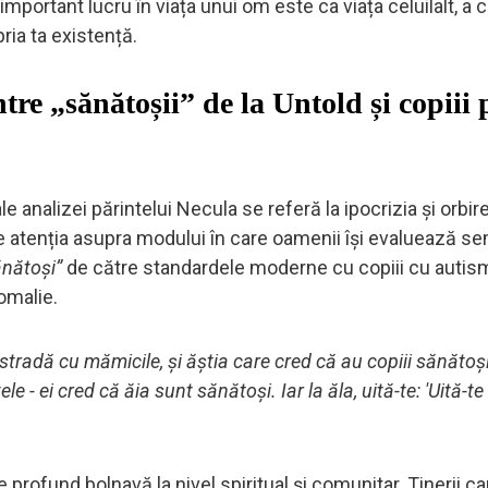
portant lucru în viața unui om este ca viața celuilalt, a c
pria ta existență.
tre „sănătoșii” de la Untold și copiii p
 analizei părintelui Necula se referă la ipocrizia și orbi
e atenția asupra modului în care oamenii își evaluează se
nătoși”
de către standardele moderne cu copiii cu autis
nomalie.
stradă cu mămicile, și ăștia care cred că au copiii sănătoși
le - ei cred că ăia sunt sănătoși. Iar la ăla, uită-te: 'Uită-te
 profund bolnavă la nivel spiritual și comunitar. Tinerii car