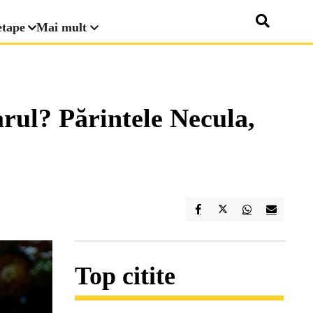
etape
Mai mult
arul? Părintele Necula,
Top citite