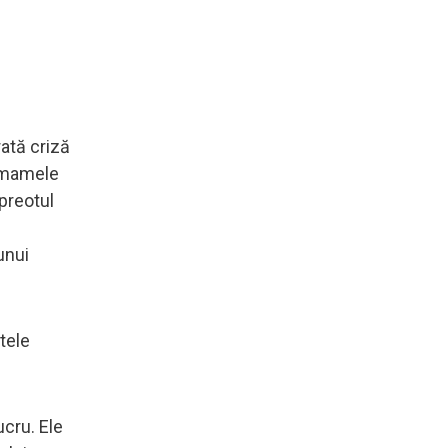
ată criză
ă mamele
 preotul
unui
tele
ucru. Ele