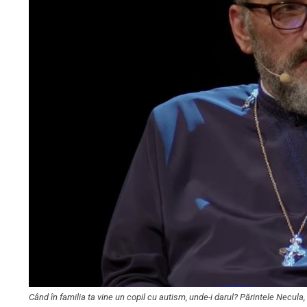
Când în familia ta vine un copil cu autism, unde-i darul? Părintele Necula