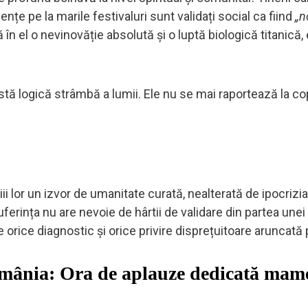
nțe pe la marile festivaluri sunt validați social ca fiind
„n
 în el o nevinovăție absolută și o luptă biologică titanică,
ă logică strâmbă a lumii. Ele nu se mai raportează la copi
i lor un izvor de umanitate curată, nealterată de ipocrizia
ferința nu are nevoie de hârtii de validare din partea unei
de orice diagnostic și orice privire disprețuitoare aruncată
mânia: Ora de aplauze dedicată mam