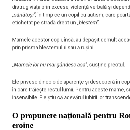
distrug viața prin excese, violență verbală și depende
„sănătoși”,
în timp ce un copil cu autism, care poartă
etichetat pe stradă drept un
„blestem”.
Mamele acestor copii, însă, au depășit demult aceast
prin prisma blestemului sau a rușinii.
„Mamele lor nu mai gândesc așa”,
susține preotul.
Ele privesc dincolo de aparențe și descoperă în copii
în care trăiește restul lumii. Pentru aceste mame, su
insensibile. Ele știu că adevărul iubirii lor transcen
O propunere națională pentru Ro
eroine