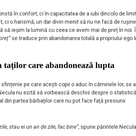
tă în confort, ci în capacitatea de a iubi dincolo de limi
, ci o harismă, un dar divin menit să nu ne facă de rușin
tă să ieșim la lumină cu ceea ce avem mai de preț în noi. 
preț”
se traduce prin abandonarea totală a propriului ego î
a taților care abandonează lupta
 sfințenie pe care acești copii o aduc în căminele lor, se
e Necula nu ezită să vorbească deschis despre o statistic
l din partea bărbaților care nu pot face față presiunii
le, stau ei un an de zile, fac bine”
, spune părintele Necula