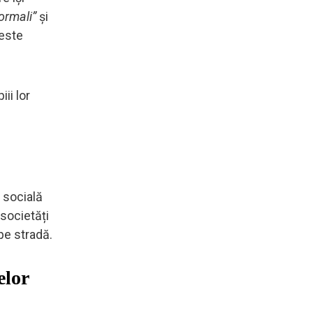
ormali”
și
 este
ii lor
 socială
 societăți
 pe stradă.
elor