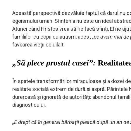
Această perspectivă dezvăluie faptul că darul nu cons
egoismului uman. Sfințenia nu este un ideal abstract
Atunci când Hristos vrea să ne facă sfinți, El ne aju
familiilor cu copii cu autism, acest
„ce avem mai de 
favoarea vieții celuilalt.
„Să plece prostul casei”:
Realitate
În spatele transformărilor miraculoase și a dozei de
realitate socială extrem de dură și aspră. Părintel
dureroasă și ignorată de autorități: abandonul familia
diagnosticului.
„E drept că în general bărbații pleacă după un an de zi