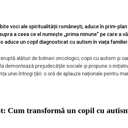
ite voci ale spiritualității românești, aduce în prim-plan
supra a ceea ce el numește „prima minune” pe care a vă
o aduce un copil diagnosticat cu autism în viața familiei l
ruptă alături de bolnavi oncologici, copii cu autism și o
ecula demontează prejudecățile sociale și propune o inițiati
nța unei întregi țări: o oră de aplauze naționale pentru m
t: Cum transformă un copil cu autis