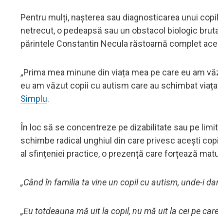
Pentru mulți, nașterea sau diagnosticarea unui copil
netrecut, o pedeapsă sau un obstacol biologic brutal. Î
părintele Constantin Necula răstoarnă complet ac
„Prima mea minune din viața mea pe care eu am văzu
eu am văzut copii cu autism care au schimbat viața
Simplu
.
În loc să se concentreze pe dizabilitate sau pe limit
schimbe radical unghiul din care privesc acești copii
al sfințeniei practice, o prezență care forțează matu
„Când în familia ta vine un copil cu autism, unde-i da
„Eu totdeauna mă uit la copil, nu mă uit la cei pe care