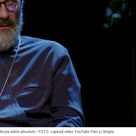
, lecția iubirii absolute / FOTO: captură video YouTube Fain și Simplu