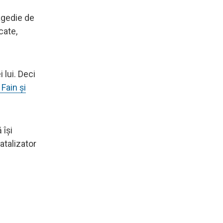
agedie de
cate,
lui. Deci
Fain și
 își
atalizator