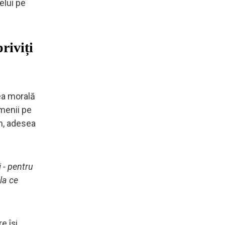
elui pe
riviți
rea morală
menii pe
m, adesea
 - pentru
 la ce
e își