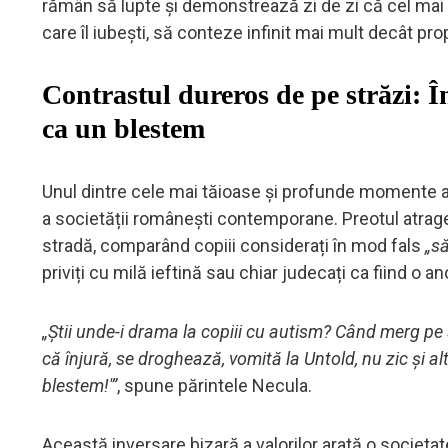
rămân să lupte și demonstrează zi de zi că cel mai im
care îl iubești, să conteze infinit mai mult decât pro
Contrastul dureros de pe străzi: În
ca un blestem
Unul dintre cele mai tăioase și profunde momente ale
a societății românești contemporane. Preotul atrag
stradă, comparând copiii considerați în mod fals
„să
priviți cu milă ieftină sau chiar judecați ca fiind o a
„Știi unde-i drama la copiii cu autism? Când merg pe 
că înjură, se droghează, vomită la Untold, nu zic și alte
blestem!'”
, spune părintele Necula.
Această inversare bizară a valorilor arată o societate