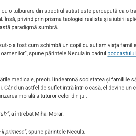
 cu o tulburare din spectrul autist este percepută ca o tr
nsă, privind prin prisma teologiei realiste și a iubirii apli
eastă paradigmă sumbră.
t-o a fost cum schimbă un copil cu autism viața familiei 
 oamenilor”, spune părintele Necula în cadrul
podcastului 
ările medicale, preotul îndeamnă societatea și familiile să
. Când un astfel de suflet intră într-o casă, el devine un c
rizarea morală a tuturor celor din jur.
rul?”
, a întrebat Mihai Morar.
 îi primesc”
, spune părintele Necula.