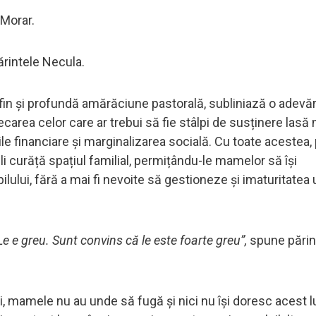
 Morar.
ărintele Necula.
fin și profundă amărăciune pastorală, subliniază o adevăr
lecarea celor care ar trebui să fie stâlpi de susținere las
urile financiare și marginalizarea socială. Cu toate acestea,
i curăță spațiul familial, permițându-le mamelor să își
ului, fără a mai fi nevoite să gestioneze și imaturitatea 
e e greu. Sunt convins că le este foarte greu”,
spune părin
i, mamele nu au unde să fugă și nici nu își doresc acest l