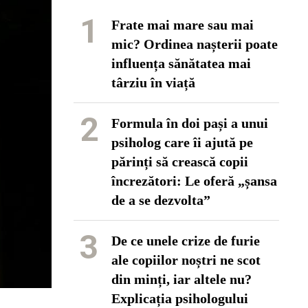
1
Frate mai mare sau mai
mic? Ordinea nașterii poate
influența sănătatea mai
târziu în viață
2
Formula în doi pași a unui
psiholog care îi ajută pe
părinți să crească copii
încrezători: Le oferă „șansa
de a se dezvolta”
3
De ce unele crize de furie
ale copiilor noștri ne scot
din minți, iar altele nu?
Explicația psihologului