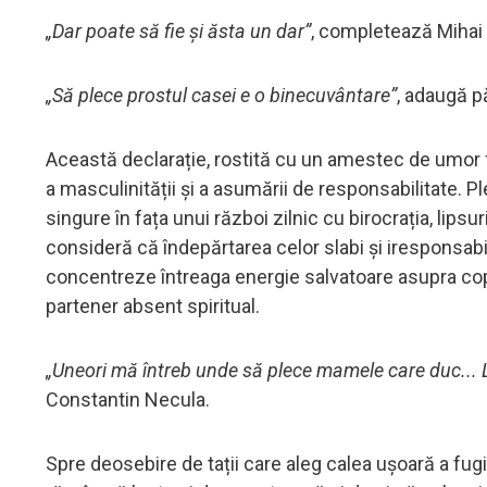
„Dar poate să fie și ăsta un dar”
, completează Mihai
„Să plece prostul casei e o binecuvântare”
, adaugă p
Această declarație, rostită cu un amestec de umor 
a masculinității și a asumării de responsabilitate. P
singure în fața unui război zilnic cu birocrația, lips
consideră că îndepărtarea celor slabi și iresponsabil
concentreze întreaga energie salvatoare asupra copil
partener absent spiritual.
„Uneori mă întreb unde să plece mamele care duc... L
Constantin Necula.
Spre deosebire de tații care aleg calea ușoară a fugi