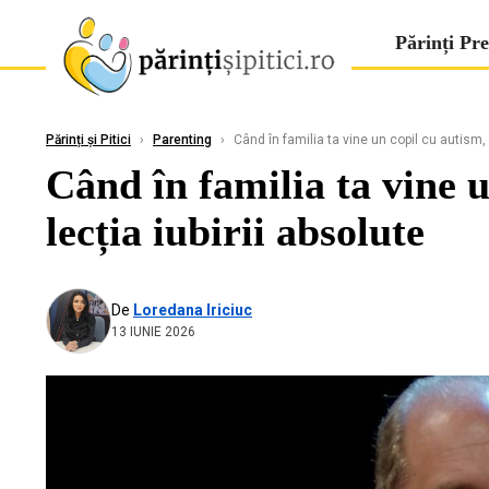
Părinți Pre
Părinți și Pitici
›
Parenting
›
Când în familia ta vine un copil cu autism, u
Când în familia ta vine 
lecția iubirii absolute
De
Loredana Iriciuc
13 IUNIE 2026