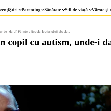
zenți
Știri
Parenting
Sănătate
Stil de viață
Vârste și 
nde-i darul? Părintele Necula, lecția iubirii absolute
un copil cu autism, unde-i d