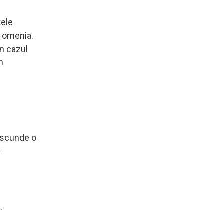
tele
e omenia.
În cazul
n
 ascunde o
ă
.